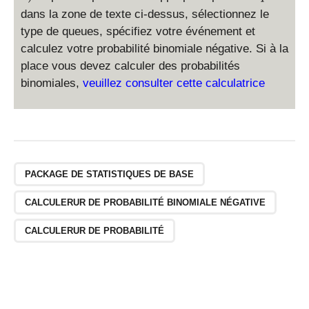
\
r(
r(
dans la zone de texte ci-dessus, sélectionnez le
le
X
X
X
type de queues, spécifiez votre événement et
\
\
\
calculez votre probabilité binomiale négative. Si à la
le
g
le
b
e
place vous devez calculer des probabilités
b
)
a
binomiales,
veuillez consulter cette calculatrice
)
)
PACKAGE DE STATISTIQUES DE BASE
CALCULERUR DE PROBABILITÉ BINOMIALE NÉGATIVE
CALCULERUR DE PROBABILITÉ