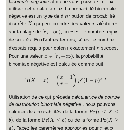
binomiale négative
afin que vous puissiez mieux
utiliser cette calculatrice: La probabilité binomiale
négative est un type de distribution de probabilité
X
discrète
qui peut prendre des valeurs aléatoires
X
[r
r
[
,
+
∞
)
sur la plage de
, où
est le nombre requis
r
r
,
X
de succès. En d'autres termes,
est le nombre
X
+
r
d'essais requis pour obtenir exactement
succès.
r
\i
x
∈
[
,
+
∞
)
Pour une valeur
n
, la probabilité
x
r
\i
ft
binomiale négative est calculée comme suit:
n
y
[r
)
\Pr(X = x) = \left( \begin
−
1
(
)
x
−
P
r
(
=
)
=
(
1
−
)
r
x
r
,
X
x
p
p
−
1
r
+
\i
Utilisation de ce qui précède
calculatrice de courbe
n
de distribution binomiale négative
, nous pouvons
ft
P
(
≤
≤
calculer des probabilités de la forme
y
P
r
a
X
r(
)
\
\
)
P
r
(
≤
)
P
r
(
≥
, de la forme
ou de la forme
b
X
b
X
a
P
P
r
p
)
. Tapez les paramètres appropriés pour
et
a
r
p