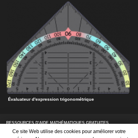
Évaluateur d'expression trigonométrique
C
RESSOURCES D'AIDE MATHÉMATIQUES GRATUITES
CONDITIONS D'UTILISATION
Ce site Web utilise des cookies pour améliorer votre
POLITIQUE DE CONFIDENTIALITÉ
À PROPOS DE NOUS