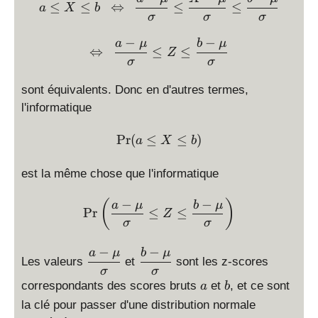
≤
≤
⇔
≤
≤
a
X
\
b
σ
σ
σ
le
b
−
−
\Leftrightarrow \,\,\, \di
a
μ
b
μ
⇔
≤
≤
Z
σ
σ
sont équivalents. Donc en d'autres termes,
l'informatique
\Pr( a \le X\le b )
P
r
(
≤
≤
)
a
X
b
est la même chose que l'informatique
−
−
\displaystyle \Pr\left(\fr
(
)
a
μ
b
μ
P
r
≤
≤
Z
σ
σ
−
−
\
\
a
μ
b
μ
Les valeurs
et
sont les z-scores
di
di
σ
σ
a
b
s
s
correspondants des scores bruts
et
, et ce sont
a
b
pl
pl
la clé pour passer d'une distribution normale
a
a