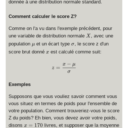
donnée à une distribution normale standard.
y
y
st
st
Comment calculer le score Z?
yl
yl
e
e
Comme on l'a vu dans l'exemple précédent, pour
\f
\f
X
une variable de distribution normale
, avec une
r
r
X
\
a
a
\
population
et un écart type
, le score z d'un
μ
σ
m
c
c
si
x
score brut donné
est calculé comme suit:
x
u
{
{
g
a
b
m
−
\displaystyle z = \frac{x
x
μ
=
-
-
a
z
σ
\
\
m
m
Exemples
u
u
}
}
Supposons que vous vouliez savoir comment vous
{
{
vous situez en termes de poids pour l'ensemble de
\
\
votre population. Comment trouveriez-vous le score
si
si
Z du poids? Eh bien, vous devez avoir votre poids,
g
g
x
m
m
=
170
disons
livres, et supposer que la moyenne
x