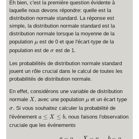
Eh bien, c'est la première question évidente à
laquelle nous devons répondre: quelle est la
distribution normale standard. La réponse est
simple, la distribution normale standard est la
distribution normale lorsque la moyenne de la
\
population
est de 0 et que l'écart-type de la
μ
m
\
population est de
est de 1.
σ
u
si
g
Les probabilités de distribution normale standard
m
jouent un rôle crucial dans le calcul de toutes les
a
probabilités de distribution normale.
En effet, considérons une variable de distribution
X
\
\
normale
, avec une population
et un écart type
X
μ
m
si
. Si vous souhaitez calculer la probabilité de
σ
u
g
a
≤
≤
l'événement
, nous faisons l'observation
a
X
b
m
\
cruciale que les événements
a
le
X
−
−
−
a \le X\le b \,\,\, \Leftr
a
μ
X
μ
b
μ