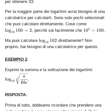
\l
3
g
{
32
per ottenere
.
2
=
o
2
_
c
3
3
g
Per la maggior parte dei logaritmi avrai bisogno di una
a
}
2
2
_
(
=
calcolatrice per calcolarli. Sono solo pochi selezionati
=
a
b
\l
\l
che puoi calcolare direttamente. Cose come
5
(c
)
o
o
1
2
l
o
g
100
=
2
1
0
=
100
, perché sai facilmente che
.
10
)
g
g
0
_
\
_
l
o
g
102
^
Ma puoi calcolare
direttamente? Non
10
a
l
{
2
proprio, hai bisogno di una calcolatrice per questo.
(
o
1
=
b
g
0
1
ESEMPIO 2
)
_
}
0
-
{
1
0
\
Esprimi la somma e la sottrazione dei logaritmi:
\l
1
0
d
a
o
0
0
l
o
g
3
.
i
10
6
g
b
c
}
=
s
_
1
2
p
a
0
RISPOSTA:
l
(c
2
a
)
Prima di tutto, dobbiamo ricordare che prendere una
y