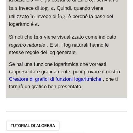
b
e
o
=
l
\
l
n
l
o
g
invece di
. Quindi, quando viene
a
a
g
e
e
n
l
\
\
l
n
l
o
g
utilizzato
invece di
, è perché la base del
_
a
o
l
l
e
b
logaritmo è
.
e
g
n
o
a
_
g
\
l
n
Si noti che
viene visualizzato come indicato
a
e
l
registro naturale
. E sì, i log naturali hanno le
a
n
stesse regole del log generale.
a
Se hai una funzione logaritmica che vorresti
rappresentare graficamente, puoi provare il nostro
Creatore di grafici di funzioni logaritmiche
, che ti
fornirà un grafico ben presentato.
TUTORIAL DI ALGEBRA