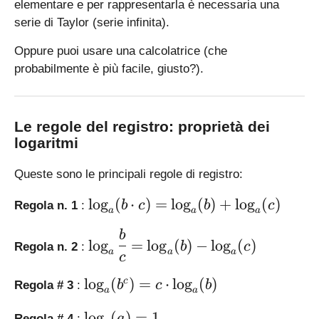
elementare e per rappresentarla è necessaria una
=
=
serie di Taylor (serie infinita).
2
\l
5
o
Oppure puoi usare una calcolatrice (che
g
probabilmente è più facile, giusto?).
_
{
1
0
Le regole del registro: proprietà dei
}
logaritmi
x
Queste sono le principali regole di registro:
\l
l
o
g
(
⋅
)
=
l
o
g
(
)
+
l
o
g
(
)
b
c
b
c
Regola n. 1
:
a
a
a
a
r
\l
b
l
o
g
=
l
o
g
(
)
−
l
o
g
(
)
b
c
Regola n. 2
:
g
a
a
a
a
c
e
r
\l
\l
g
l
o
g
(
)
=
⋅
l
o
g
(
)
c
b
c
b
Regola # 3
:
a
a
o
a
e
g
r
\
\l
l
o
g
(
)
=
1
a
Regola # 4
: