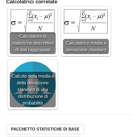
Calcolatrici correlate
Calcolatore di
statistiche descrittive
Calcolatrice media e
di dati raggruppati
deviazione standard
Calcolo della media e
della deviazione
standard di una
distribuzione di
probabilità
PACCHETTO STATISTICHE DI BASE