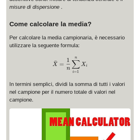
misure di dispersione
.
Come calcolare la media?
Per calcolare la media campionaria, è necessario
utilizzare la seguente formula:
\bar X = \displaystyle \
n
1
∑
ˉ
=
X
X
i
n
=
1
i
In termini semplici, dividi la somma di tutti i valori
nel campione per il numero totale di valori nel
campione.