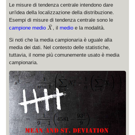
Le misure di tendenza centrale intendono dare
un'idea della localizzazione della distribuzione.
Esempi di misure di tendenza centrale sono le
ˉ
\
campione medio
, il
medio
e la modalità.
X
b
Si noti che la media campionaria è uguale alla
a
r
media dei dati. Nel contesto delle statistiche,
X
tuttavia, il nome più comunemente usato è media
campionaria.