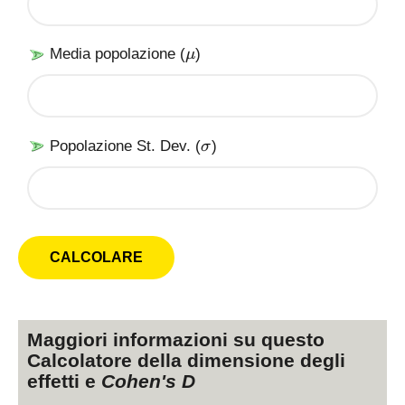
a
r
X
\
Media popolazione (
)
μ
m
u
\
Popolazione St. Dev. (
)
σ
si
g
m
a
Maggiori informazioni su questo
Calcolatore della dimensione degli
effetti e
Cohen's D