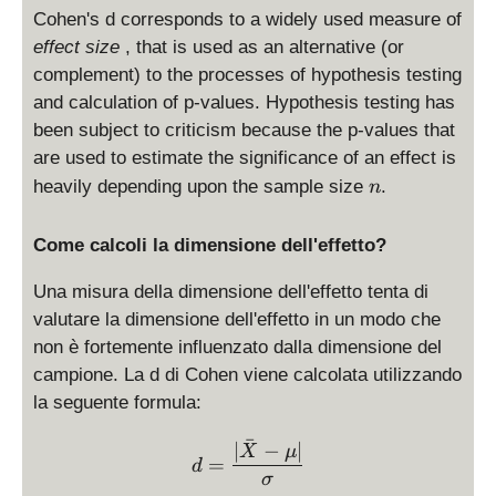
Cohen's d corresponds to a widely used measure of
effect size
, that is used as an alternative (or
complement) to the processes of hypothesis testing
and calculation of p-values. Hypothesis testing has
been subject to criticism because the p-values that
are used to estimate the significance of an effect is
n
heavily depending upon the sample size
.
n
Come calcoli la dimensione dell'effetto?
Una misura della dimensione dell'effetto tenta di
valutare la dimensione dell'effetto in un modo che
non è fortemente influenzato dalla dimensione del
campione. La d di Cohen viene calcolata utilizzando
la seguente formula:
ˉ
d = \frac{|\bar X - \mu|}
∣
−
∣
X
μ
=
d
σ