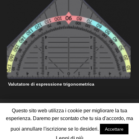
Valutatore di espressione trigonometrica
C
RISORSE DI AIUTO MATEMATICHE GRATUITE
Questo sito web utilizza i cookie per migliorare la tua
TERMINI DI SERVIZIO
POLITICA SULLA RISERVATEZZA
esperienza. Daremo per scontato che tu sia d'accordo, ma
RIGUARDO A NOI
CONTATTACI
PUBBLICIZZA CON NOI
MAPPA DEL SITO
puoi annullare l'iscrizione se lo desideri.
Accettare
©
2026 Tutti i diritti riservati
Leggi di più