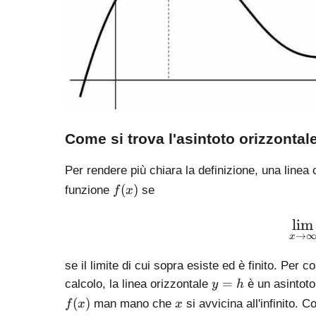
Come si trova l'asintoto orizzontale
Per rendere più chiara la definizione, una linea
f
(
)
funzione
se
f
x
(
x
l
i
m
)
→
x
se il limite di cui sopra esiste ed è finito. Per
y
=
calcolo, la linea orizzontale
è un asintoto
y
h
=
f
x
(
)
man mano che
si avvicina all'infinito. 
f
x
x
h