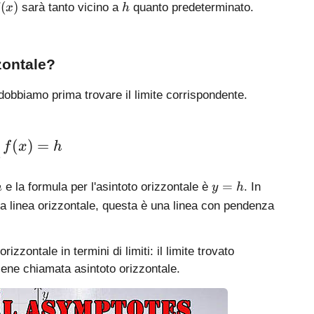
h
(
)
sarà tanto vicino a
quanto predeterminato.
x
h
)
zontale?
 dobbiamo prima trovare il limite corrispondente.
\large \lim_{x\to\infty} f(x) = h
(
)
=
f
x
h
∞
h
y
=
e la formula per l'asintoto orizzontale è
. In
h
y
h
=
 la linea orizzontale, questa è una linea con pendenza
h
rizzontale in termini di limiti: il limite trovato
viene chiamata asintoto orizzontale.