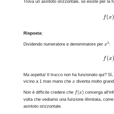
Trova un asintoto orizzontale, se esiste per la 
(
f
x
Risposta:
x
2
Dividendo numeratore e denominatore per
:
x
^
2
(
f
x
Ma aspetta! Il trucco non ha funzionato qui? Sì,
x
vicino a 1 man mano che
diventa molto grande
x
f
(
)
Non è difficile credere che
converga all'inf
f
x
(
volta che vediamo una funzione illimitata, come
x
asintoto orizzontale.
)