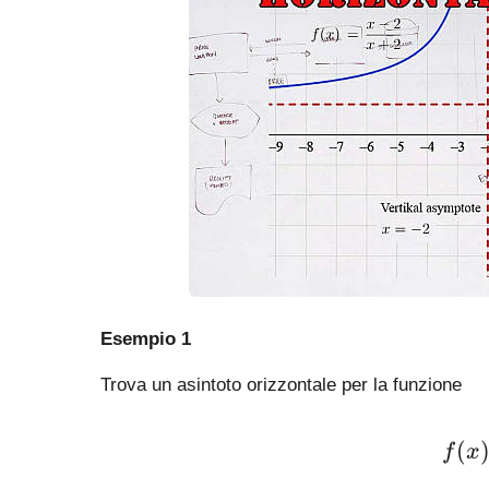
Esempio 1
Trova un asintoto orizzontale per la funzione
(
f
x