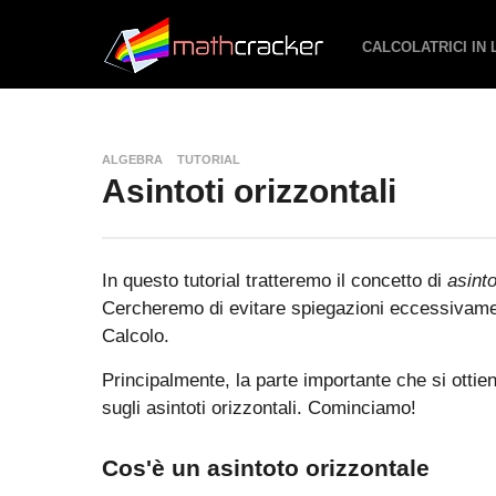
CALCOLATRICI IN 
ALGEBRA
TUTORIAL
Asintoti orizzontali
In questo tutorial tratteremo il concetto di
asint
Cercheremo di evitare spiegazioni eccessivament
Calcolo.
Principalmente, la parte importante che si ottie
sugli asintoti orizzontali. Cominciamo!
Cos'è un asintoto orizzontale