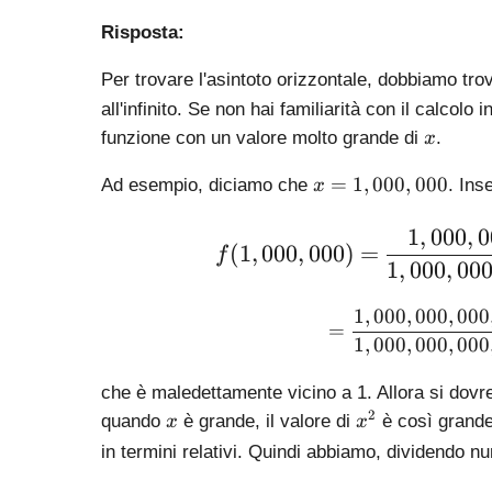
Risposta:
Per trovare l'asintoto orizzontale, dobbiamo trov
all'infinito. Se non hai familiarità con il calcolo
x
funzione con un valore molto grande di
.
x
x
=
1
,
000
,
000
Ad esempio, diciamo che
. Ins
x
=
1,
1
,
000
,
0
(
1
,
000
,
000
)
=
0
f
1
,
000
,
00
0
0,
1
,
000
,
000
,
000
0
=
1
,
000
,
000
,
000
0
0
che è maledettamente vicino a 1. Allora si dovreb
x
x
2
quando
è grande, il valore di
è così grande
x
x
^
in termini relativi. Quindi abbiamo, dividendo 
2