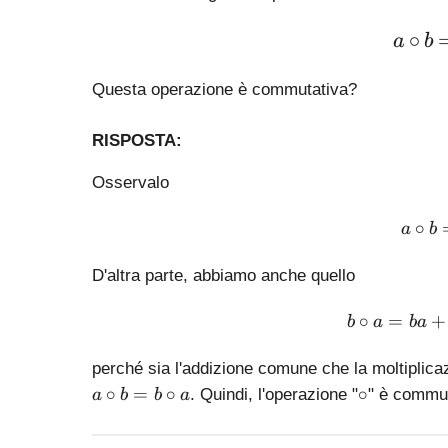
∘
a
b
Questa operazione è commutativa?
RISPOSTA:
Osservalo
∘
a
b
D'altra parte, abbiamo anche quello
∘
=
+
b
a
ba
perché sia ​​l'addizione comune che la moltipl
a
\
∘
=
∘
∘
. Quindi, l'operazione "
" è commut
a
b
b
a
\
c
ci
i