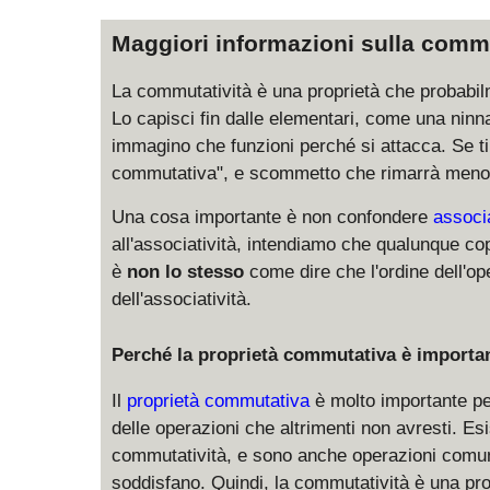
rc
r
b
c
Maggiori informazioni sulla commu
=
b
La commutatività è una proprietà che probabil
\
Lo capisci fin dalle elementari, come una ninna 
ci
immagino che funzioni perché si attacca. Se ti
rc
commutativa", e scommetto che rimarrà meno
a
Una cosa importante è non confondere
associ
all'associatività, intendiamo che qualunque c
è
non lo stesso
come dire che l'ordine dell'o
dell'associatività.
Perché la proprietà commutativa è importa
Il
proprietà commutativa
è molto importante per
delle operazioni che altrimenti non avresti. E
commutatività, e sono anche operazioni comuni
soddisfano. Quindi, la commutatività è una pro