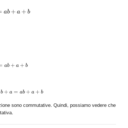
\large a\circ b = ab+a+b
=
+
+
ab
a
b
a \circ b = ab+a+b
=
+
+
ab
a
b
b \circ a = ba+b+a = ab + a + b
+
=
+
+
b
a
ab
a
b
icazione sono commutative. Quindi, possiamo vedere che
ativa.