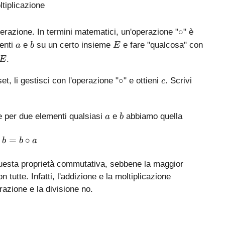
\
∘
perazione. In termini matematici, un'operazione "
" è
c
a
b
E
enti
e
su un certo insieme
e fare "qualcosa" con
a
b
E
i
E
.
E
r
c
\
c
∘
et, li gestisci con l'operazione "
" e ottieni
. Scrivi
c
c
i
r
a
b
 per due elementi qualsiasi
e
abbiamo quella
a
b
c
a\circ b = b \circ a
∘
=
∘
b
b
a
questa proprietà commutativa, sebbene la maggior
tutte. Infatti, l'addizione e la moltiplicazione
azione e la divisione no.