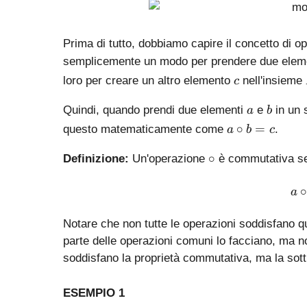
Prima di tutto, dobbiamo capire il concetto di o
semplicemente un modo per prendere due elem
c
loro per creare un altro elemento
nell'insieme
c
a
b
Quindi, quando prendi due elementi
e
in un s
a
b
a
∘
=
questo matematicamente come
.
a
b
c
\
\
ci
∘
Definizione:
Un'operazione
è commutativa se
c
rc
i
b
a
r
=
c
c
Notare che non tutte le operazioni soddisfano 
parte delle operazioni comuni lo facciano, ma non 
soddisfano la proprietà commutativa, ma la sottr
ESEMPIO 1