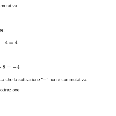
mutativa.
he:
\large 8 - 4 = 4
−
4
=
4
\large 4 - 8 = -4
−
8
=
−
4
-
−
ica che la sottrazione "
" non è commutativa.