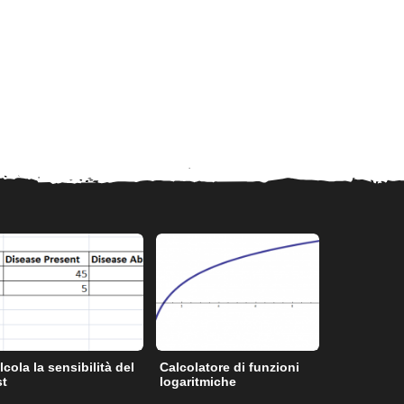
lcola la sensibilità del
Calcolatore di funzioni
Gradi a rad
st
logaritmiche