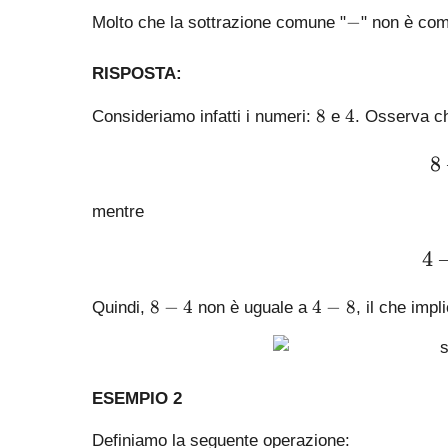
-
−
Molto che la sottrazione comune "
" non è com
RISPOSTA:
8
4
8
4
Consideriamo infatti i numeri:
e
. Osserva c
8
mentre
4
8
4
8
−
4
4
−
8
Quindi,
non è uguale a
, il che impl
-
-
4
8
ESEMPIO 2
Definiamo la seguente operazione: