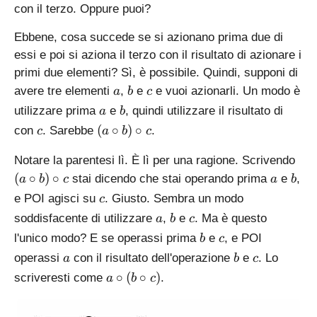
con il terzo. Oppure puoi?
Ebbene, cosa succede se si azionano prima due di
essi e poi si aziona il terzo con il risultato di azionare i
primi due elementi? Sì, è possibile. Quindi, supponi di
a
b
c
avere tre elementi
,
e
e vuoi azionarli. Un modo è
a
b
c
a
b
utilizzare prima
e
, quindi utilizzare il risultato di
a
b
c
(
(
∘
)
∘
con
. Sarebbe
.
c
a
b
c
a
(
\
Notare la parentesi lì. È lì per una ragione. Scrivendo
a
c
a
b
(
∘
)
∘
stai dicendo che stai operando prima
e
,
a
b
c
a
b
\
i
c
e POI agisci su
. Giusto. Sembra un modo
c
c
r
a
b
c
soddisfacente di utilizzare
,
e
. Ma è questo
a
b
c
i
c
b
c
r
b
l'unico modo? E se operassi prima
e
, e POI
b
c
c
)
a
b
c
operassi
con il risultato dell'operazione
e
. Lo
a
b
c
b
\
a
∘
(
∘
)
scriveresti come
.
a
b
c
)
c
\
\
i
c
c
r