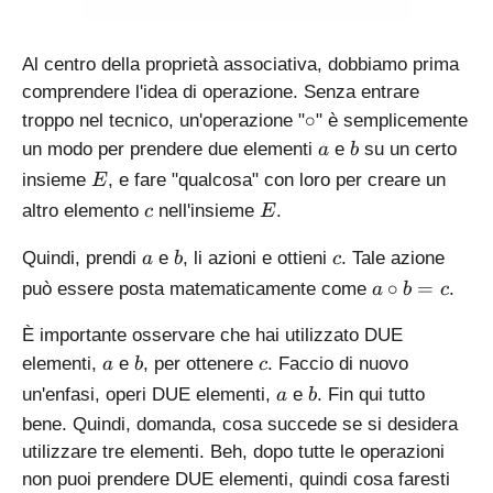
Al centro della proprietà associativa, dobbiamo prima
comprendere l'idea di operazione. Senza entrare
\
∘
troppo nel tecnico, un'operazione "
" è semplicemente
c
a
b
un modo per prendere due elementi
e
su un certo
a
b
i
E
insieme
, e fare "qualcosa" con loro per creare un
E
r
c
E
altro elemento
nell'insieme
.
c
E
c
a
b
c
Quindi, prendi
e
, li azioni e ottieni
. Tale azione
a
b
c
a
∘
=
può essere posta matematicamente come
.
a
b
c
\
ci
È importante osservare che hai utilizzato DUE
rc
a
b
c
elementi,
e
, per ottenere
. Faccio di nuovo
a
b
c
b
a
b
un'enfasi, operi DUE elementi,
e
. Fin qui tutto
a
b
=
bene. Quindi, domanda, cosa succede se si desidera
c
utilizzare tre elementi. Beh, dopo tutte le operazioni
non puoi prendere DUE elementi, quindi cosa faresti