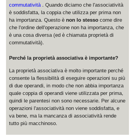
3
)
+
\l
commutatività
. Quando diciamo che l'associatività
3
ef
è soddisfatta, la coppia che utilizza per prima non
t(
ha importanza. Questo è
non lo stesso
come dire
b
che l'ordine dell'operazione non ha importanza, che
\
è una cosa diversa (ed è chiamata proprietà di
ci
commutatività).
rc
c
\
Perché la proprietà associativa è importante?
ri
La proprietà associativa è molto importante perché
g
h
consente la flessibilità di eseguire operazioni su più
t)
di due operandi, in modo che non abbia importanza
quale coppia di operandi viene utilizzata per prima,
quindi le parentesi non sono necessarie. Per alcune
operazioni l'associatività non viene soddisfatta, e
va bene, ma la mancanza di associatività rende
tutto più macchinoso.