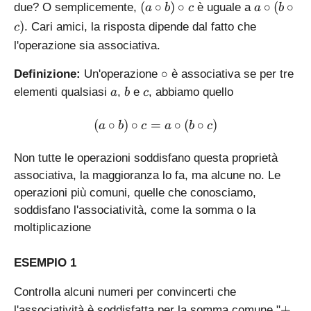
(
a
(
∘
)
∘
∘
(
∘
due? O semplicemente,
è uguale a
a
b
c
a
b
a
\
)
. Cari amici, la risposta dipende dal fatto che
c
\
c
l'operazione sia associativa.
c
i
i
r
\
∘
Definizione:
Un'operazione
è associativa se per tre
r
c
c
a
b
c
elementi qualsiasi
,
e
, abbiamo quello
a
b
c
c
(
i
b
b
r
(a\circ b)\circ c = a\circ (b
(
∘
)
∘
=
∘
(
∘
)
a
b
)
c
a
b
c
\
c
\
c
c
i
Non tutte le operazioni soddisfano questa proprietà
i
r
associativa, la maggioranza lo fa, ma alcune no. Le
r
c
operazioni più comuni, quelle che conosciamo,
c
c
soddisfano l'associatività, come la somma o la
c
)
moltiplicazione
ESEMPIO 1
Controlla alcuni numeri per convincerti che
+
+
l'associatività è soddisfatta per la somma comune "