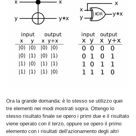
i
i
c
r
r
c
c
c
(
c
b
\
c
i
r
c
c
)
Ora la grande domanda: è lo stesso se utilizzo quei
tre elementi nei modi mostrati sopra. Ottengo lo
stesso risultato finale se opero i primi due e il risultato
viene operato con il terzo, oppure se opero il primo
elemento con i risultati dell'azionamento degli altri