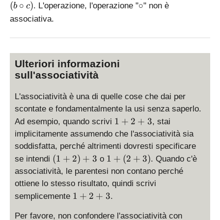
ef
\
(
∘
)
∘
. L'operazione, l'operazione "
" non è
b
c
t(
c
associativa.
a
i
\
r
ci
c
rc
Ulteriori informazioni
b
sull'associatività
\
ri
L'associatività è una di quelle cose che dai per
g
scontate e fondamentalmente la usi senza saperlo.
h
1
t)
1
+
2
+
3
Ad esempio, quando scrivi
, stai
+
\
implicitamente assumendo che l'associatività sia
2
ci
soddisfatta, perché altrimenti dovresti specificare
+
rc
(
1
(
1
+
2
)
+
3
1
+
(
2
+
3
)
se intendi
o
. Quando c'è
3
c
1
+
associatività, le parentesi non contano perché
=
+
(
ottiene lo stesso risultato, quindi scrivi
a
2
2
1
1
+
2
+
3
\
semplicemente
.
)
+
+
ci
+
3
Per favore, non confondere l'associatività con
2
rc