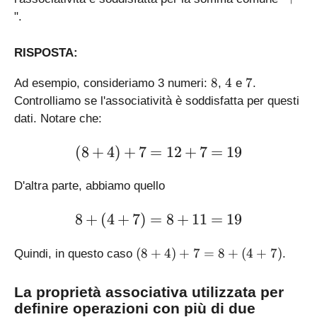
".
RISPOSTA:
8
4
7
8
4
7
Ad esempio, consideriamo 3 numeri:
,
e
.
Controlliamo se l'associatività è soddisfatta per questi
dati. Notare che:
\large (8 + 4) + 7 = 12 + 
(
8
+
4
)
+
7
=
12
+
7
=
19
D'altra parte, abbiamo quello
\large 8 + (4 + 7) = 8 + 1
8
+
(
4
+
7
)
=
8
+
11
=
19
(
(
8
+
4
)
+
7
=
8
+
(
4
+
7
)
Quindi, in questo caso
.
8
+
La proprietà associativa utilizzata per
4
definire operazioni con più di due
)