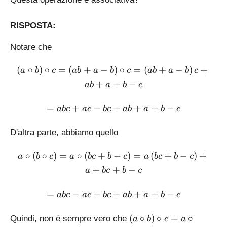
RISPOSTA:
Notare che
\left( a\circ b \right)\ci
(
∘
)
∘
=
(
+
−
)
∘
=
(
+
−
)
+
a
b
c
ab
a
b
c
ab
a
b
c
+
+
−
ab
a
b
c
= abc+ac-bc+ab+a+b-c
=
+
−
+
+
+
−
ab
c
a
c
b
c
ab
a
b
c
D'altra parte, abbiamo quello
a\circ \left( b\circ c \rig
∘
(
∘
)
=
∘
(
+
−
)
=
(
+
−
)
+
a
b
c
a
b
c
b
c
a
b
c
b
c
+
+
−
a
b
c
b
c
= abc - ac + bc + ab + a +
=
−
+
+
+
+
−
ab
c
a
c
b
c
ab
a
b
c
\l
(
∘
)
∘
=
∘
Quindi, non è sempre vero che
a
b
c
a