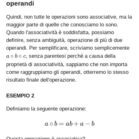
operandi
+
7
Quindi, non tutte le operazioni sono associative, ma la
=
maggior parte di quelle che conosciamo lo sono.
8
Quando l'associatività è soddisfatta, possiamo
+
(
definire, senza ambiguità, operazione di più di due
4
a
operandi. Per semplificare, scriviamo semplicemente
+
\
∘
∘
, senza parentesi perché a causa della
a
b
c
7
c
proprietà di associatività, sappiamo che non importa
)
i
come raggruppiamo gli operandi, otterremo lo stesso
r
risultato finale dell'operazione.
c
b
\
ESEMPIO 2
c
i
Definiamo la seguente operazione:
r
\large a\circ b = ab+a-b
c
∘
=
+
−
a
b
ab
a
b
c
Questa operazione è associativa?