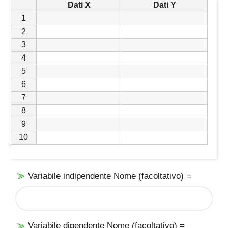
Dati X
Dati Y
1
2
3
4
5
6
7
8
9
10
Variabile indipendente Nome (facoltativo) =
Variabile dipendente Nome (facoltativo) =