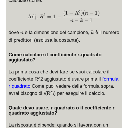
calcolato come:
2
\text{Adj. } R^2 = \displa
(
1
−
)
(
−
1
)
R
n
2
Adj.
=
1
−
R
−
−
1
n
k
n
k
dove
è la dimensione del campione,
è il numero
n
k
di predittori (esclusa la costante).
Come calcolare il coefficiente r-quadrato
aggiustato?
La prima cosa che devi fare se vuoi calcolare il
coefficiente R^2 aggiustato è usare prima il
formula
r quadrato
Come puoi vedere dalla formula sopra,
avrai bisogno di
\(R^\)
per eseguire il calcolo.
Quale devo usare, r quadrato o il coefficiente r
quadrato aggiustato?
La risposta è dipende: quando si lavora con un