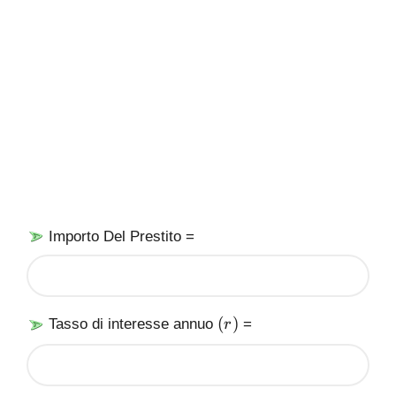
Importo Del Prestito =
(
(
)
Tasso di interesse annuo
=
r
r
)