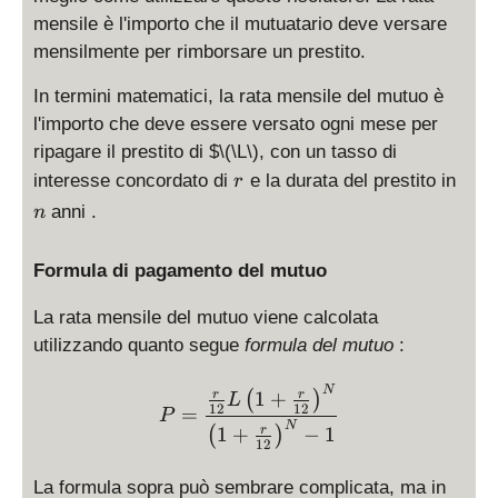
mensile è l'importo che il mutuatario deve versare
mensilmente per rimborsare un prestito.
In termini matematici, la rata mensile del mutuo è
l'importo che deve essere versato ogni mese per
ripagare il prestito di $
\(\L\)
, con un tasso di
r
n
interesse concordato di
e la durata del prestito in
r
anni .
n
Formula di pagamento del mutuo
La rata mensile del mutuo viene calcolata
utilizzando quanto segue
formula del mutuo
:
P = \displaystyle \frac{\f
N
1
+
r
r
(
)
L
12
12
=
P
N
1
+
−
1
r
(
)
12
La formula sopra può sembrare complicata, ma in