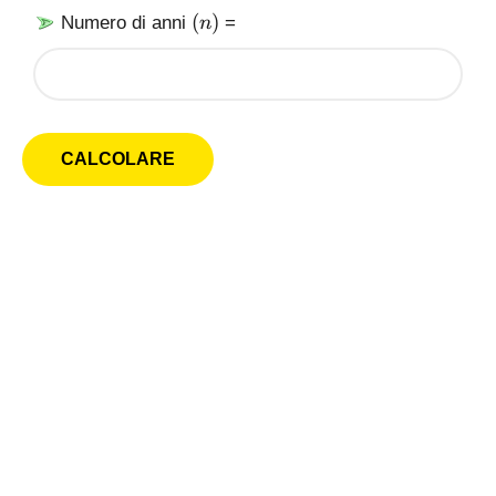
(
(
)
Numero di anni
=
n
n
)