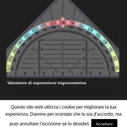
Valutatore di espressione trigonometrica
C
RISORSE DI AIUTO MATEMATICHE GRATUITE
Questo sito web utilizza i cookie per migliorare la tua
TERMINI DI SERVIZIO
POLITICA SULLA RISERVATEZZA
esperienza. Daremo per scontato che tu sia d'accordo, ma
RIGUARDO A NOI
CONTATTACI
PUBBLICIZZA CON NOI
MAPPA DEL SITO
puoi annullare l'iscrizione se lo desideri.
Accettare