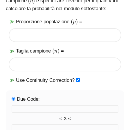
n
campione (
) e specificare l'evento per il quale vuoi
n
)
calcolare la probabilità nel modulo sottostante:
(
(
)
Proporzione popolazione
=
p
p
)
(
(
)
Taglia campione
=
n
n
)
Use Continuity Correction?
Due Code:
≤ X ≤