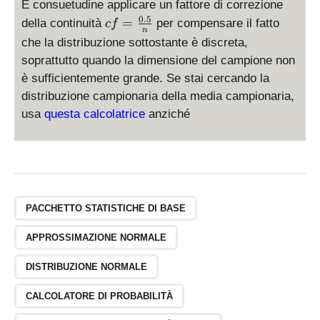
È consuetudine applicare un fattore di correzione
\
0.5
cf
=
della continuità
per compensare il fatto
le
c
f
n
=
p
che la distribuzione sottostante è discreta,
\
_
soprattutto quando la dimensione del campione non
fr
2
è sufficientemente grande. Se stai cercando la
a
)
distribuzione campionaria della media campionaria,
c
usa
questa calcolatrice
anziché
{
0.
5
}
{
n
}
PACCHETTO STATISTICHE DI BASE
APPROSSIMAZIONE NORMALE
DISTRIBUZIONE NORMALE
CALCOLATORE DI PROBABILITÀ