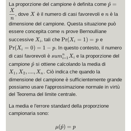
\
^
=
La proporzione del campione è definita come
p
d
X
n
X
, dove
è il numero di casi favorevoli e
è la
X
n
is
n
p
dimensione del campione. Questa situazione può
la
n
essere concepita come
prove Bernoulliane
n
y
X
\
\
P
r
(
=
1
)
=
successive
, tali che
e
X
X
p
st
i
i
_
P
P
P
r
(
=
0
)
=
1
−
. In questo contesto, il numero
yl
X
p
i
i
r(
r(
e
\
n
di casi favorevoli è
e la proporzione del
s
u
m
X
X
X
=
1
i
i
\
di
\
X
^
campione
si ottiene calcolando la media di
_i
_i
p
h
s
h
_
=
=
,
,
....
,
. Ciò indica che quando la
X
X
X
1
2
a
pl
n
a
1
1
0
dimensione del campione è sufficientemente grande
t
a
t
,
)
)
p
possiamo usare l'approssimazione normale in virtù
y
p
X
=
=
=
st
del Teorema del limite centrale.
_
p
1
\
yl
2
-
fr
La media e l'errore standard della proporzione
e
,
p
a
s
campionaria sono:
..
c
u
..
{
m
\mu (\hat p) = p
(
^
)
=
μ
p
p
,