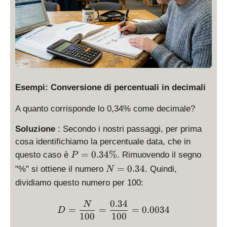
y
6
st
}
yl
{
e
1
\
0
fr
0
a
}
c
=
Esempi: Conversione di percentuali in decimali
{
0.
N
4
A quanto corrisponde lo 0,34% come decimale?
}
5
Soluzione
: Secondo i nostri passaggi, per prima
{
3
1
cosa identifichiamo la percentuale data, che in
6
0
P
=
0.34%
questo caso è
. Rimuovendo il segno
P
0
=
N
=
0.34
"%" si ottiene il numero
. Quindi,
N
}
0.
=
dividiamo questo numero per 100:
3
0.
4
3
0.34
D = \displaystyle \frac{N
N
\
=
=
=
0.0034
D
4
100
100
%