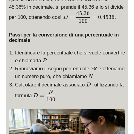
45,36% in decimale, si prende il 45,36 e lo si divide
45.36
D
=
=
0.4536
per 100, ottenendo così
.
D
=
100
\
d
Passi per la conversione di una percentuale in
is
decimale
p
Identificare la percentuale che si vuole convertire
la
P
y
e chiamarla
P
st
Rimuoviamo il segno percentuale '%' e otteniamo
yl
N
un numero puro, che chiamiamo
N
e
D
Calcolare il decimale associato
, utilizzando la
D
\
D
N
fr
=
formula
D
=
100
a
\
c
d
{
is
4
p
5.
la
3