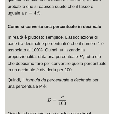
=
probabile che si capisca subito che il tasso è
0.
r
=
4%
uguale a
.
r
0
=
4
4
Come si converte una percentuale in decimale
\
%
In realtà è piuttosto semplice. L'associazione di
base tra decimali e percentuali è che il numero 1 è
associato al 100%. Quindi, utilizzando la
P
proporzionalità, data una percentuale
, tutto ciò
P
che dobbiamo fare per convertire quella percentuale
in un decimale è dividerla per 100.
Quindi, il
formula da percentuale a decimale
per
una percentuale P è:
D = \displaystyle \frac{P
P
=
D
100
Quindi, ad esempio, se si vuole convertire il