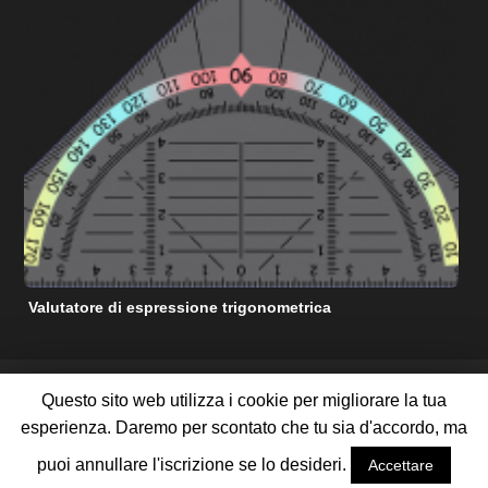
Valutatore di espressione trigonometrica
C
RISORSE DI AIUTO MATEMATICHE GRATUITE
Questo sito web utilizza i cookie per migliorare la tua
TERMINI DI SERVIZIO
POLITICA SULLA RISERVATEZZA
esperienza. Daremo per scontato che tu sia d'accordo, ma
RIGUARDO A NOI
CONTATTACI
PUBBLICIZZA CON NOI
MAPPA DEL SITO
puoi annullare l'iscrizione se lo desideri.
Accettare
©
2026 Tutti i diritti riservati