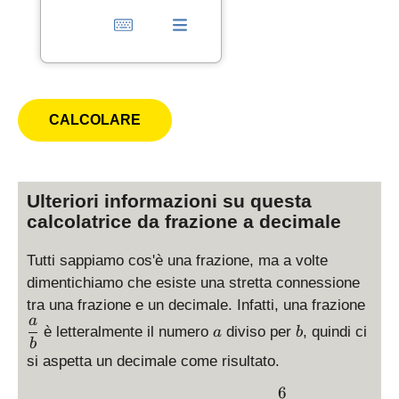
Ulteriori informazioni su questa
calcolatrice da frazione a decimale
Tutti sappiamo cos'è una frazione, ma a volte
dimentichiamo che esiste una stretta connessione
\
tra una frazione e un decimale. Infatti, una frazione
d
a
a
b
è letteralmente il numero
diviso per
, quindi ci
a
b
i
b
si aspetta un decimale come risultato.
s
p
6
\