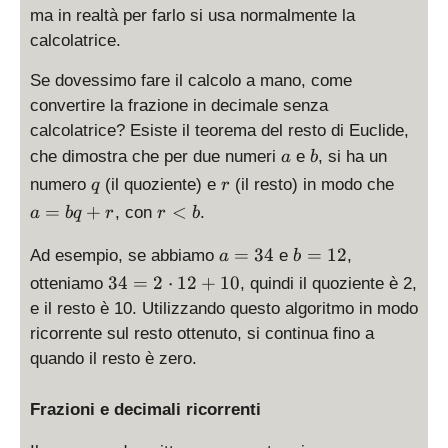
{
s
ma in realtà per farlo si usa normalmente la
5
p
calcolatrice.
}
l
a
Se dovessimo fare il calcolo a mano, come
y
convertire la frazione in decimale senza
s
calcolatrice? Esiste il teorema del resto di Euclide,
t
a
b
che dimostra che per due numeri
e
, si ha un
a
b
y
q
r
a
numero
(il quoziente) e
(il resto) in modo che
q
r
l
=
r
=
+
<
e
, con
.
a
b
q
r
r
b
b
<
\
q
a
b
b
=
34
=
12
f
Ad esempio, se abbiamo
e
,
a
b
+
=
=
r
3
34
=
2
⋅
12
+
10
otteniamo
, quindi il quoziente è 2,
r
3
1
a
4
e il resto è 10. Utilizzando questo algoritmo in modo
4
2
c
=
ricorrente sul resto ottenuto, si continua fino a
{
2
quando il resto è zero.
a
\
}
c
{
Frazioni e decimali ricorrenti
d
b
o