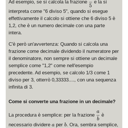
l
Ad esempio, se si calcola la frazione
e la si
d
5
a
i
interpreta come "6 diviso 5", quando si esegue
y
s
effettivamente il calcolo si ottiene che 6 diviso 5 è
s
p
1,2, che è un numero decimale con una parte
t
l
y
intera.
a
l
y
C'è però un'avvertenza: Quando si calcola una
e
s
\
frazione come decimale dividendo il numeratore per
t
f
il denominatore, non sempre si ottiene un decimale
y
r
semplice come "1,2" come nell'esempio
l
a
precedente. Ad esempio, se calcolo 1/3 come 1
e
c
diviso per 3, otterrò 0,33333...., con una sequenza
\
{
f
infinita di 3.
a
r
}
a
{
Come si converte una frazione in un decimale?
c
b
{
a
\
}
La procedura è semplice: per la frazione
è
6
d
b
a
b
}
necessario dividere
per
. Ora, sembra semplice,
a
b
i