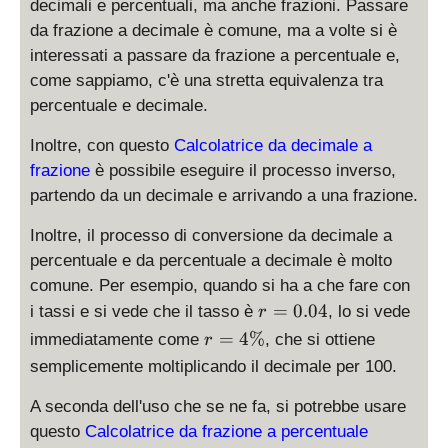
decimali e percentuali, ma anche frazioni. Passare
da frazione a decimale è comune, ma a volte si è
interessati a passare da frazione a percentuale e,
come sappiamo, c'è una stretta equivalenza tra
percentuale e decimale.
Inoltre, con questo
Calcolatrice da decimale a
frazione
è possibile eseguire il processo inverso,
partendo da un decimale e arrivando a una frazione.
Inoltre, il processo di conversione da decimale a
percentuale e da percentuale a decimale è molto
comune. Per esempio, quando si ha a che fare con
r
=
0.04
i tassi e si vede che il tasso è
, lo si vede
r
=
r
=
4%
immediatamente come
, che si ottiene
r
0.
=
semplicemente moltiplicando il decimale per 100.
0
4
4
\
A seconda dell'uso che se ne fa, si potrebbe usare
%
questo
Calcolatrice da frazione a percentuale