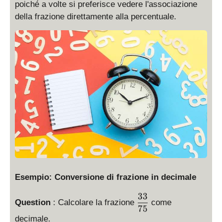
poiché a volte si preferisce vedere l'associazione
della frazione direttamente alla percentuale.
Esempio: Conversione di frazione in decimale
33
\
Question
: Calcolare la frazione
come
d
75
i
decimale.