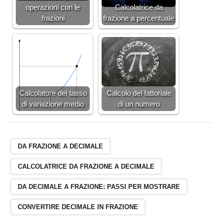
7
operazioni con le
Calcolatrice da
e
5
frazioni
frazione a percentuale
\
}
f
r
a
c
{
4
Calcolatore del tasso
Calcolo del fattoriale
5
di variazione medio
di un numero
9
7
7
8
DA FRAZIONE A DECIMALE
4
}
CALCOLATRICE DA FRAZIONE A DECIMALE
{
2
DA DECIMALE A FRAZIONE: PASSI PER MOSTRARE
3
2
CONVERTIRE DECIMALE IN FRAZIONE
3