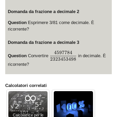
s
p
Domanda da frazione a decimale 2
l
a
Question
Esprimere 3/81 come decimale. È
y
ricorrente?
s
t
Domanda da frazione a decimale 3
y
l
4597784
\
e
Question
Convertire
in decimale. È
d
2323453498
\
i
ricorrente?
f
s
r
p
a
l
c
Calcolatori correlati
a
{
y
3
s
3
t
}
y
{
Calcolatrice per le
l