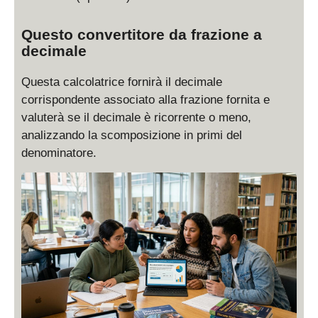
c
a
{
y
1
Questo convertitore da frazione a
s
}
decimale
t
{
y
3
Questa calcolatrice fornirà il decimale
l
}
e
corrispondente associato alla frazione fornita e
\
valuterà se il decimale è ricorrente o meno,
f
analizzando la scomposizione in primi del
r
denominatore.
a
c
{
1
}
{
3
}