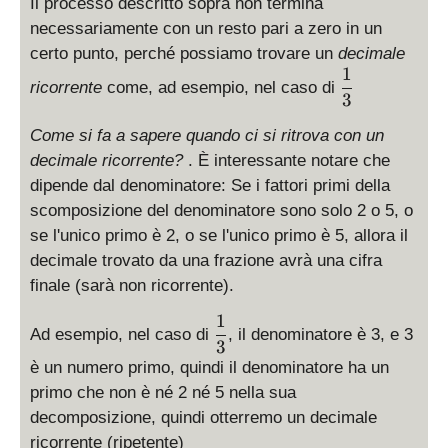
Il processo descritto sopra non termina
}
t
necessariamente con un resto pari a zero in un
1
2
certo punto, perché possiamo trovare un
decimale
1
+
\
ricorrente
come, ad esempio, nel caso di
1
d
3
0
i
Come si fa a sapere quando ci si ritrova con un
s
decimale ricorrente?
. È interessante notare che
p
dipende dal denominatore: Se i fattori primi della
l
a
scomposizione del denominatore sono solo 2 o 5, o
y
se l'unico primo è 2, o se l'unico primo è 5, allora il
s
decimale trovato da una frazione avrà una cifra
t
finale (sarà non ricorrente).
y
l
1
\
Ad esempio, nel caso di
, il denominatore è 3, e 3
e
d
3
\
i
è un numero primo, quindi il denominatore ha un
f
s
primo che non è né 2 né 5 nella sua
r
p
decomposizione, quindi otterremo un decimale
a
l
ricorrente (ripetente)