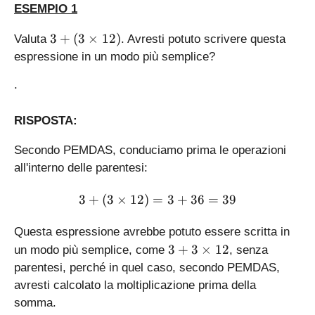
ESEMPIO 1
3
3
+
(
3
×
12
)
Valuta
. Avresti potuto scrivere questa
+
espressione in un modo più semplice?
(
3
.
\
ti
RISPOSTA:
m
es
Secondo PEMDAS, conduciamo prima le operazioni
1
all'interno delle parentesi:
2
)
3+(3\times 12) = 3 + 36 
3
+
(
3
×
12
)
=
3
+
36
=
39
Questa espressione avrebbe potuto essere scritta in
3
3
+
3
×
12
un modo più semplice, come
, senza
+
parentesi, perché in quel caso, secondo PEMDAS,
3
avresti calcolato la moltiplicazione prima della
\
somma.
ti