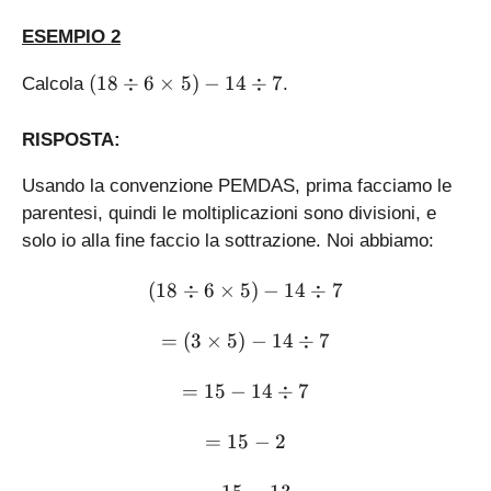
m
ESEMPIO 2
es
1
(
(
18
÷
6
×
5
)
−
14
÷
7
Calcola
.
2
1
8
RISPOSTA:
\
di
Usando la convenzione PEMDAS, prima facciamo le
v
parentesi, quindi le moltiplicazioni sono divisioni, e
6
solo io alla fine faccio la sottrazione. Noi abbiamo:
\
ti
(18\div 6\times 5) - 14 \di
(
18
÷
6
×
5
)
−
14
÷
7
m
es
= (3 \times 5) - 14 \div 7
=
(
3
×
5
)
−
14
÷
7
5
)
= 15 - 14 \div 7
=
15
−
14
÷
7
-
1
= 15 - 2
=
15
−
2
4
\
= 15 - 13