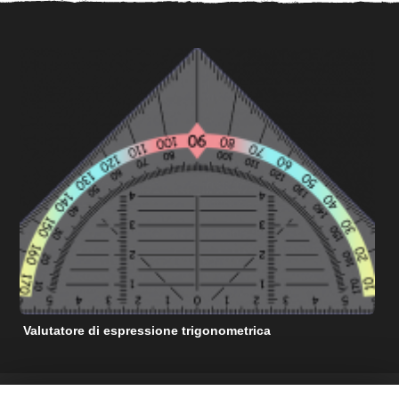
Valutatore di espressione trigonometrica
C
RISORSE DI AIUTO MATEMATICHE GRATUITE