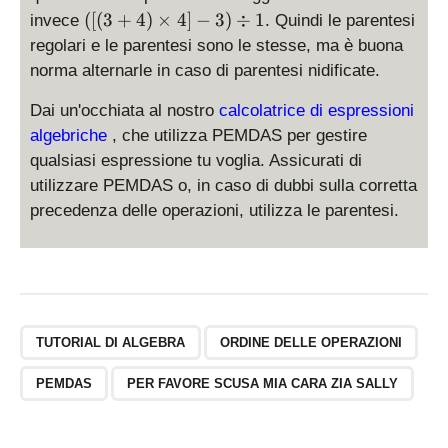
4
([
([(
3
+
4
)
×
4
]
−
3
)
÷
1
invece
. Quindi le parentesi
)
(
regolari e le parentesi sono le stesse, ma è buona
\
3
ti
norma alternarle in caso di parentesi nidificate.
+
m
4
Dai un'occhiata al nostro
calcolatrice di espressioni
es
)
4
algebriche
, che utilizza PEMDAS per gestire
\
)
qualsiasi espressione tu voglia. Assicurati di
ti
-
utilizzare PEMDAS o, in caso di dubbi sulla corretta
m
3
precedenza delle operazioni, utilizza le parentesi.
es
)
4]
\
-
di
3
v
)
1
\
TUTORIAL DI ALGEBRA
ORDINE DELLE OPERAZIONI
di
v
PEMDAS
PER FAVORE SCUSA MIA CARA ZIA SALLY
1