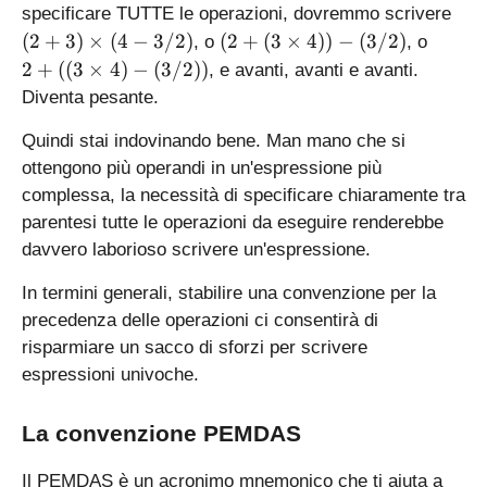
ti
(
specificare TUTTE le operazioni, dovremmo scrivere
m
2
(
2
(
2
+
3
)
×
(
4
−
3/2
)
(
2
+
(
3
×
4
))
−
(
3/2
)
, o
, o
es
+
2
+
2
+
((
3
×
4
)
−
(
3/2
))
, e avanti, avanti e avanti.
4
3
+
((
Diventa pesante.
-
)
(
3
3
\
3
\
Quindi stai indovinando bene. Man mano che si
/
ti
\
ti
ottengono più operandi in un'espressione più
2
m
ti
m
complessa, la necessità di specificare chiaramente tra
es
m
es
parentesi tutte le operazioni da eseguire renderebbe
(
es
4
davvero laborioso scrivere un'espressione.
4
4
)
-
))
-
In termini generali, stabilire una convenzione per la
3
-
(
precedenza delle operazioni ci consentirà di
/
(
3
2
risparmiare un sacco di sforzi per scrivere
3
/
)
/
2
espressioni univoche.
2
))
)
La convenzione PEMDAS
Il PEMDAS è un acronimo mnemonico che ti aiuta a