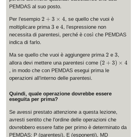
PEMDAS al suo posto.
2
2
+
3
×
4
Per l'esempio
, se quello che vuoi è
+
3
4
3
4
moltiplicare prima
e
, l'espressione non
3
necessita di parentesi, perché è così che PEMDAS
\
indica di farlo.
ti
m
2
3
2
3
Ma se quello che vuoi è aggiungere prima
e
,
es
(
(
2
+
3
)
×
4
allora devi mettere una parentesi come
4
2
, in modo che con PEMDAS esegui prima le
+
operazioni all'interno delle parentesi.
3
)
Quindi, quale operazione dovrebbe essere
\
eseguita per prima?
ti
m
Se avessi prestato attenzione a questa lezione,
es
avresti sentito che l'ordine delle operazioni che
4
dovrebbero essere fatte per primo è determinato da
PEMDAS: P (parentesi), E (esponenti), MD