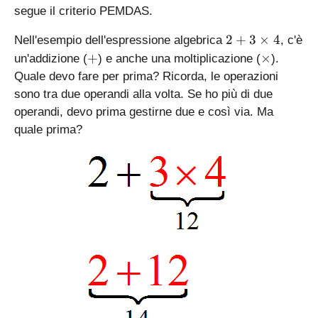
4
segue il criterio PEMDAS.
2
2
+
3
×
4
Nell'esempio dell'espressione algebrica
, c'è
+
+
\
+
×
un'addizione (
) e anche una moltiplicazione (
).
3
ti
Quale devo fare per prima? Ricorda, le operazioni
\
m
sono tra due operandi alla volta. Se ho più di due
ti
es
operandi, devo prima gestirne due e così via. Ma
m
quale prima?
es
4