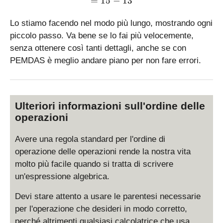
di
=
15
−
13
v
7
Lo stiamo facendo nel modo più lungo, mostrando ogni
piccolo passo. Va bene se lo fai più velocemente,
senza ottenere così tanti dettagli, anche se con
PEMDAS è meglio andare piano per non fare errori.
Ulteriori informazioni sull'ordine delle
operazioni
Avere una regola standard per l'ordine di
operazione delle operazioni rende la nostra vita
molto più facile quando si tratta di scrivere
un'espressione algebrica.
Devi stare attento a usare le parentesi necessarie
per l'operazione che desideri in modo corretto,
perché altrimenti qualsiasi calcolatrice che usa