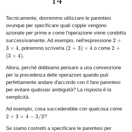
Tecnicamente, dovremmo utilizzare le parentesi
ovunque per specificare quali coppie vengono
azionate per prime e come l'operazione viene condotta
2
2
+
successivamente. Ad esempio, nell'espressione
+
(
2
3
×
4
(
2
+
3
)
×
4
2
+
, potremmo scriverla
o come
3
2
+
(
3
×
4
)
.
\
+
(
ti
3
3
Allora, perché dobbiamo pensare a una convenzione
m
)
\
per la precedenza delle operazioni quando può
es
\
ti
perfettamente andare d'accordo con il fare parentesi
4
ti
m
per evitare qualsiasi ambiguità? La risposta è la
m
es
semplicità.
es
4
4
)
2
Ad esempio, cosa succederebbe con qualcosa come
+
2
+
3
×
4
−
3/2
?
3
\
Se siamo costretti a specificare le parentesi per