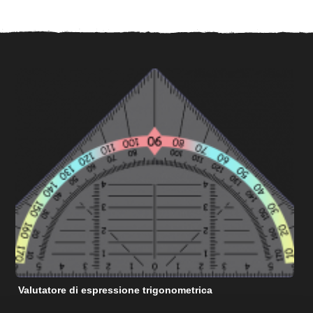
Valutatore di espressione trigonometrica
C