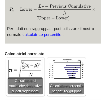
−
Previous Cumulative
P_k = \text{Lower} + \fra
L
P
=
Lower
+
×
P
k
f
i
(
Upper
−
Lower
)
Per i dati non raggruppati, puoi utilizzare il nostro
normale
calcolatrice percentile
.
Calcolatrici correlate
Calcolatore di
statistiche descrittive
Calcolatore percentile
di dati raggruppati
per dati raggruppati