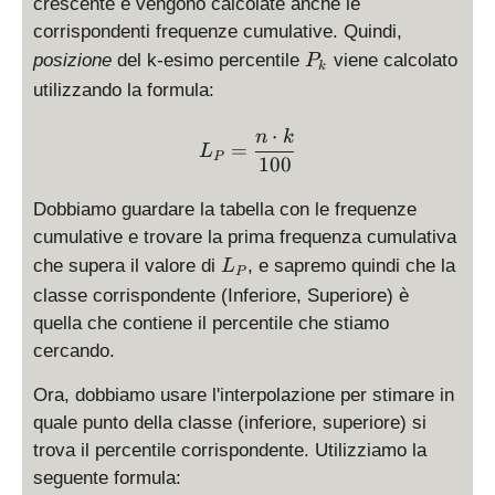
crescente e vengono calcolate anche le
corrispondenti frequenze cumulative. Quindi,
P
posizione
del k-esimo percentile
viene calcolato
P
k
_
utilizzando la formula:
k
⋅
L_P = \frac{n \cdot k}{1
n
k
=
L
P
100
Dobbiamo guardare la tabella con le frequenze
cumulative e trovare la prima frequenza cumulativa
L
che supera il valore di
, e sapremo quindi che la
L
P
_
classe corrispondente (Inferiore, Superiore) è
P
quella che contiene il percentile che stiamo
cercando.
Ora, dobbiamo usare l'interpolazione per stimare in
quale punto della classe (inferiore, superiore) si
trova il percentile corrispondente. Utilizziamo la
seguente formula: