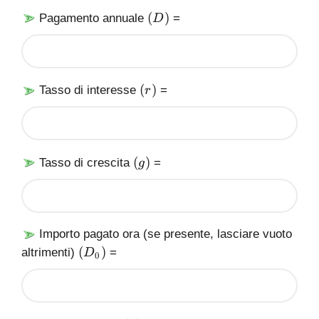
(
(
)
Pagamento annuale
=
D
D
)
(
(
)
Tasso di interesse
=
r
r
)
(
(
)
Tasso di crescita
=
g
g
)
Importo pagato ora (se presente, lasciare vuoto
(
(
)
altrimenti)
=
D
0
D
_
0
)