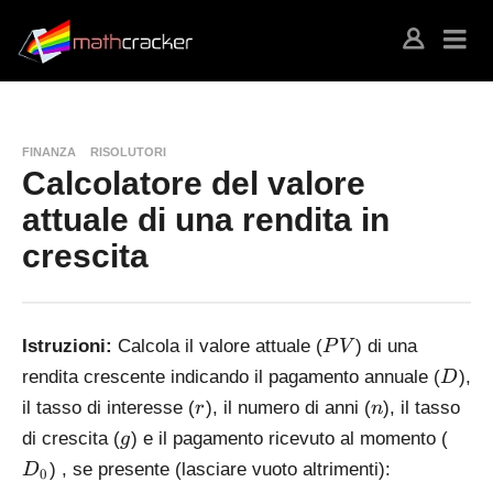
FINANZA
RISOLUTORI
Calcolatore del valore
attuale di una rendita in
crescita
P
Istruzioni:
Calcola il valore attuale (
) di una
P
V
V
D
rendita crescente indicando il pagamento annuale (
),
D
r
n
il tasso di interesse (
), il numero di anni (
), il tasso
r
n
g
D
di crescita (
) e il pagamento ricevuto al momento (
g
_
) , se presente (lasciare vuoto altrimenti):
D
0
0