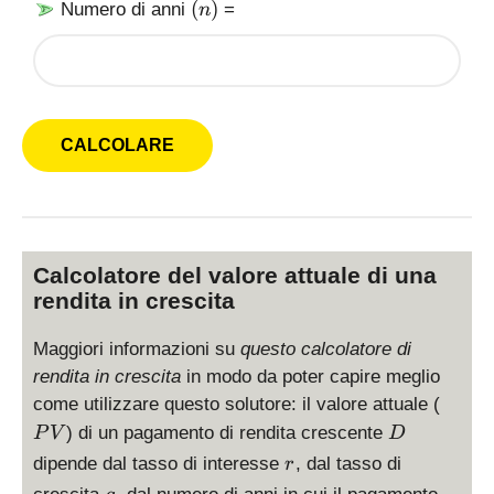
(
(
)
Numero di anni
=
n
n
)
Calcolatore del valore attuale di una
rendita in crescita
Maggiori informazioni su
questo calcolatore di
rendita in crescita
in modo da poter capire meglio
P
come utilizzare questo solutore: il valore attuale (
V
D
) di un pagamento di rendita crescente
P
V
D
r
dipende dal tasso di interesse
, dal tasso di
r
g