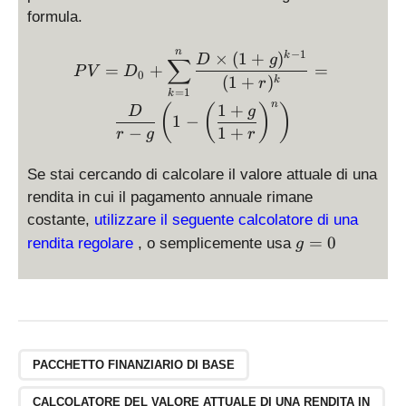
formula.
PV = D_0 + \displaystyle 
n
−
1
×
(
1
+
)
k
D
g
∑
=
+
=
P
V
D
0
(
1
+
)
k
r
=
1
k
n
1
+
(
(
)
)
D
g
1
−
−
1
+
r
g
r
Se stai cercando di calcolare il valore attuale di una
rendita in cui il pagamento annuale rimane
costante,
utilizzare il seguente calcolatore di una
g
=
0
rendita regolare
, o semplicemente usa
g
=
0
PACCHETTO FINANZIARIO DI BASE
CALCOLATORE DEL VALORE ATTUALE DI UNA RENDITA IN