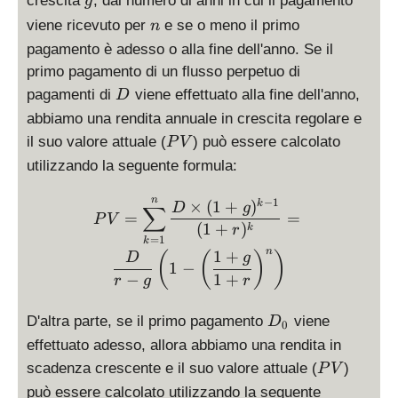
crescita
, dal numero di anni in cui il pagamento
g
n
viene ricevuto per
e se o meno il primo
n
pagamento è adesso o alla fine dell'anno. Se il
primo pagamento di un flusso perpetuo di
D
pagamenti di
viene effettuato alla fine dell'anno,
D
abbiamo una rendita annuale in crescita regolare e
P
il suo valore attuale (
) può essere calcolato
P
V
V
utilizzando la seguente formula:
PV = \displaystyle \sum_{
n
−
1
×
(
1
+
)
k
D
g
∑
=
=
P
V
(
1
+
)
k
r
=
1
k
n
1
+
(
(
)
)
D
g
1
−
−
1
+
r
g
r
D
D'altra parte, se il primo pagamento
viene
D
0
_
effettuato adesso, allora abbiamo una rendita in
0
P
scadenza crescente e il suo valore attuale (
)
P
V
V
può essere calcolato utilizzando la seguente