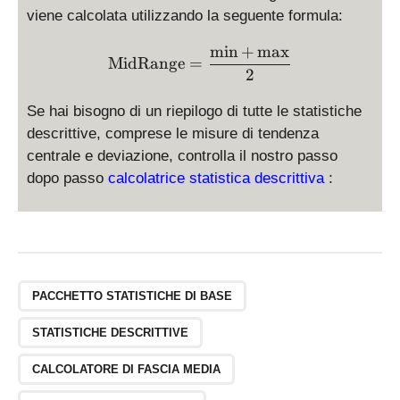
viene calcolata utilizzando la seguente formula:
m
i
n
+
m
a
x
\text{MidRange} = \displ
MidRange
=
2
Se hai bisogno di un riepilogo di tutte le statistiche
descrittive, comprese le misure di tendenza
centrale e deviazione, controlla il nostro passo
dopo passo
calcolatrice statistica descrittiva
:
PACCHETTO STATISTICHE DI BASE
STATISTICHE DESCRITTIVE
CALCOLATORE DI FASCIA MEDIA