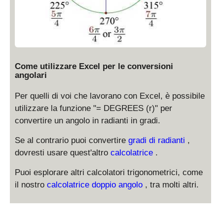
\
i}
{
f
{
4
r
4
}
a
}
c
{
Come utilizzare Excel per le conversioni
3
angolari
\
p
Per quelli di voi che lavorano con Excel, è possibile
i
utilizzare la funzione "= DEGREES (r)" per
}
convertire un angolo in radianti in gradi.
{
4
Se al contrario puoi convertire
gradi di radianti
,
}
dovresti usare quest'altro
calcolatrice
.
Puoi esplorare altri calcolatori trigonometrici, come
il nostro
calcolatrice doppio angolo
, tra molti altri.