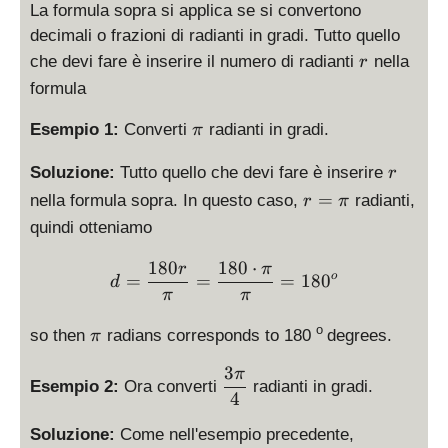
La formula sopra si applica se si convertono
decimali o frazioni di radianti in gradi. Tutto quello
r
che devi fare è inserire il numero di radianti
nella
r
formula
\
Esempio 1:
Converti
radianti in gradi.
π
p
r
i
Soluzione:
Tutto quello che devi fare è inserire
r
r
=
nella formula sopra. In questo caso,
radianti,
r
π
=
quindi otteniamo
\
p
180
180
⋅
d = \frac{180 r}{\pi} = \
r
π
=
=
=
18
0
o
d
i
π
π
\
o
so then
radians corresponds to 180
degrees.
π
p
3
\
i
π
Esempio 2:
Ora converti
radianti in gradi.
d
4
i
Soluzione:
Come nell'esempio precedente,
s