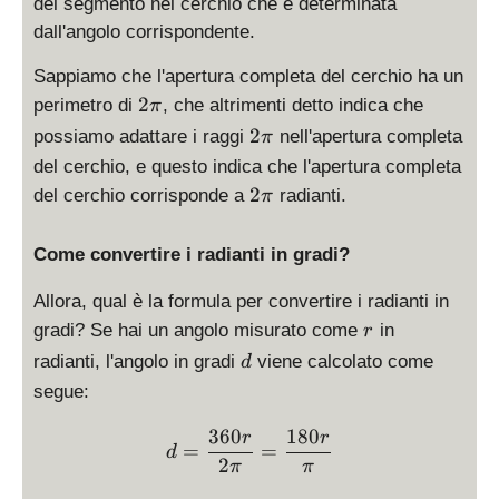
del segmento nel cerchio che è determinata
dall'angolo corrispondente.
Sappiamo che l'apertura completa del cerchio ha un
2
2
perimetro di
, che altrimenti detto indica che
π
\
2
2
possiamo adattare i raggi
nell'apertura completa
π
p
\
del cerchio, e questo indica che l'apertura completa
i
p
2
2
del cerchio corrisponde a
radianti.
π
i
\
p
Come convertire i radianti in gradi?
i
Allora, qual è la formula per convertire i radianti in
r
gradi? Se hai un angolo misurato come
in
r
d
radianti, l'angolo in gradi
viene calcolato come
d
segue:
360
180
d = \frac{360 r}{2\pi} = 
r
r
=
=
d
2
π
π