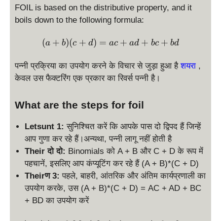
FOIL is based on the distributive property, and it
boils down to the following formula:
\displaystyle (a+b)(c+d)=
(
+
)
(
+
)
=
+
+
+
a
b
c
d
a
c
a
d
b
c
b
d
पन्नी प्रक्रिया का उपयोग करने के विचार से जुड़ा हुआ है
शयरा
,
केवल उस फैक्टरिंग एक प्रकार का रिवर्स पन्नी है।
What are the steps for foil
Letsunt 1:
सुनिश्चित करें कि आपके पास दो द्विपद हैं जिन्हें
आप गुणा कर रहे हैं।अन्यथा, पन्नी लागू नहीं होती है
Their दो दो:
Binomials को A + B और C + D के रूप में
पहचानें, इसलिए आप कंप्यूटिंग कर रहे हैं (A + B)*(C + D)
Theirण 3:
पहले, बाहरी, आंतरिक और अंतिम कार्यप्रणाली का
उपयोग करके, उस (A + B)*(C + D) = AC + AD + BC
+ BD का उपयोग करें