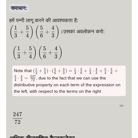
ef
t(
समाधान:
\
\
हमें पन्नी लागू करने की आवश्यकता है:
fr
d
1
5
5
4
a
(
)
(
)
+
+
।उसका अवलोकन करो:
is
c
3
4
6
3
p
{
la
1
5
5
4
\
1
(
)
(
)
+
+
y
d
}
3
4
6
3
st
is
{
yl
p
3
1
5
5
4
1
5
1
4
5
5
(
(
+
)
⋅
(
+
)
=
⋅
+
⋅
+
⋅
+
Note that
3
4
6
3
3
6
3
3
4
6
e
la
}
\
5
4
247
⋅
=
, due to the fact that we can use the
\l
4
3
72
fr
y
+
distributive property on each term of the expression on
a
ef
st
\
the left, with respect to the terms on the right
c
t(
yl
fr
{
\
e
a
1
\
=
fr
}
\l
c
d
247
{
a
\
ef
{
is
3
c
d
72
t(
5
p
}
1
i
\
}
+
la
3
s
fr
{
\