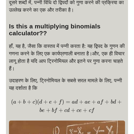
दूसरे शब्दों में, पन्नी विधि दो द्विपदों को गुणा करने की प्रक्रिया का
उल्लेख करने का एक और तरीका है।
Is this a multiplying binomials
calculator??
हाँ, यह है, जैसा कि वास्तव में पन्नी करता है: यह द्विपद के गुणन की
गणना करने के लिए एक कार्यप्रणाली बनाता है।और, एक ही विचार
लागू होता है यदि आप ट्रिनोमियल और इतने पर गुणा करना चाहते
हैं।
उदाहरण के लिए, ट्रिनोमियल के सबसे सरल मामले के लिए, पन्नी
यह दर्शाता है कि
\displaystyle (a+b+c)(d+e
(
+
+
)
(
+
+
)
=
+
+
+
+
a
b
c
d
e
f
a
d
a
e
a
f
b
d
+
+
+
+
b
e
b
f
c
d
ce
c
f