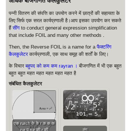
अधिक बीजगणित कैलकुलेटर
y
+
p
fr
a
4
st
a
\
l
c
}
yl
पन्नी वितरण की संपत्ति का उपयोग करने में छात्रों की सहायता के
c
fr
a
{
\
e
{
लिए सिर्फ एक सरल कार्यप्रणाली है।आप इसका उपयोग कर सकते
a
y
1
ri
5
=
हैं
सींग
to conduct general expression simplification
c
s
}
}
g
\,
that include FOIL and many other methods .
{
5
t
{
h
\,
4
4
y
3
t)
}
Then, the Reverse FOIL is a name for a
फैक्टरिंग
\
l
}
\l
)
कैलकुलेटर
कार्यप्रणाली, एक साथ समूह की शर्तों के लिए।
ri
e
+
ef
\
g
\
c
\
t(
के विचार
बहुपद को कम कम rayran
।
बीजगणित में भी एक बहुत
d
h
f
fr
\
o
बहुत बहुत महत महत महत महत महत है
t)
r
a
fr
t
\l
a
c
a
(
संबंधित कैलकुलेटर
ef
c
\
{
c
fr
t(
{
5
{
a
\
2
}
5
c
fr
4
{
}
{
a
7
4
{
5
c
}
}
}
6
एक rurch के के r क क क
{
5
{
\
}
rur प rur की r की
तंग
6