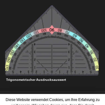
Trigonometrischer Ausdrucksauswert
N
KOSTENLOSE MATHE-HILFSRESSOURCEN
Diese Website verwendet Cookies, um Ihre Erfahrung zu
NUTZUNGSBEDINGUNGEN
DATENSCHUTZ-BESTIMMUNGEN