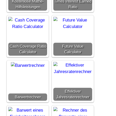
Kostenlose Mathe-
Times Interest Earned
Hilfsleistungen
Ratio
Cash Coverage Ratio
Future Value
Calculator
Calculator
Effektiver
Barwertrechner
Jahresratenrechner