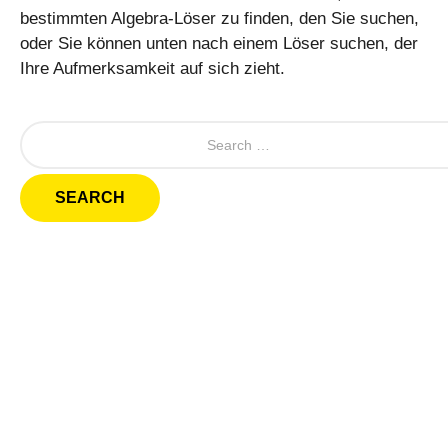
bestimmten Algebra-Löser zu finden, den Sie suchen,
oder Sie können unten nach einem Löser suchen, der
Ihre Aufmerksamkeit auf sich zieht.
S
e
a
r
c
h
f
o
r
: