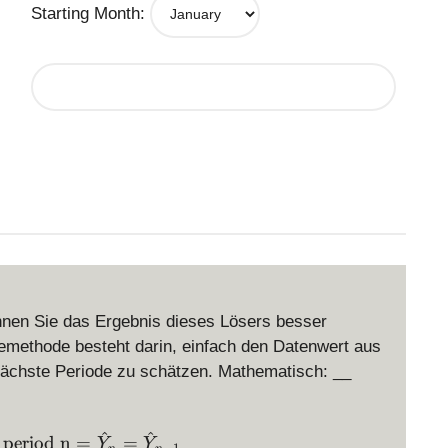
Starting Month:
nen Sie das Ergebnis dieses Lösers besser
semethode besteht darin, einfach den Datenwert aus
nächste Periode zu schätzen. Mathematisch: __
^
^
\text{Forecast during period n} = \hat Y_n = \h
 period n
=
=
Y
Y