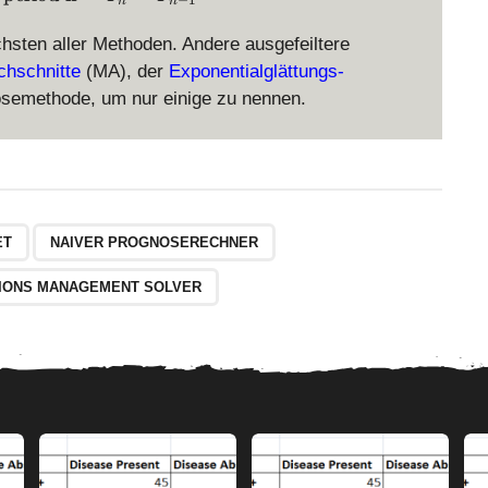
−
1
n
n
hsten aller Methoden. Andere ausgefeiltere
rchschnitte
(MA), der
Exponentialglättungs-
osemethode, um nur einige zu nennen.
ET
NAIVER PROGNOSERECHNER
IONS MANAGEMENT SOLVER