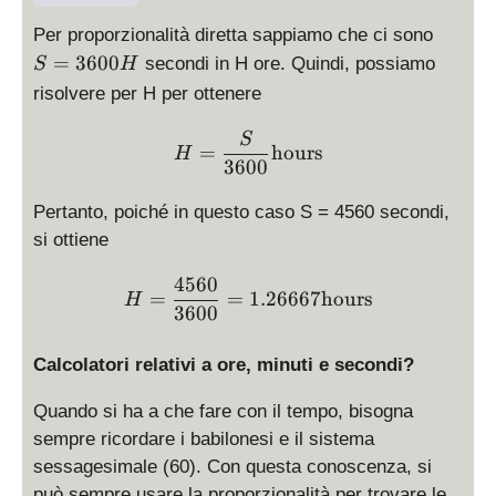
S
Per proporzionalità diretta sappiamo che ci sono
=
=
3600
secondi in H ore. Quindi, possiamo
S
H
3
risolvere per H per ottenere
6
0
H = \frac{S}{3600} \text
S
=
hours
0
H
3600
H
Pertanto, poiché in questo caso S = 4560 secondi,
si ottiene
4560
H = \frac{4560}{3600} = 
=
=
1.26667
hours
H
3600
Calcolatori relativi a ore, minuti e secondi?
Quando si ha a che fare con il tempo, bisogna
sempre ricordare i babilonesi e il sistema
sessagesimale (60). Con questa conoscenza, si
può sempre usare la proporzionalità per trovare le