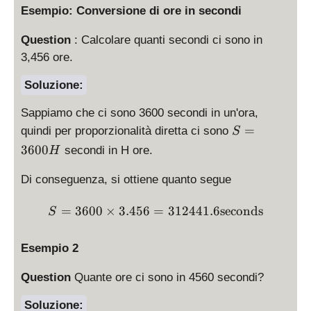
Esempio: Conversione di ore in secondi
Question
: Calcolare quanti secondi ci sono in
3,456 ore.
Soluzione:
Sappiamo che ci sono 3600 secondi in un'ora,
S
=
quindi per proporzionalità diretta ci sono
S
=
3600
secondi in H ore.
H
3
6
Di conseguenza, si ottiene quanto segue
0
0
S = 3600 \times 3.456 = 3
=
3600
×
3.456
=
312441.6
seconds
S
H
Esempio 2
Question
Quante ore ci sono in 4560 secondi?
Soluzione: