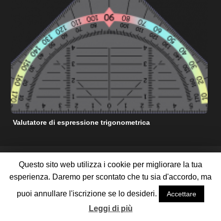
Valutatore di espressione trigonometrica
C
RISORSE DI AIUTO MATEMATICHE GRATUITE
Questo sito web utilizza i cookie per migliorare la tua
TERMINI DI SERVIZIO
POLITICA SULLA RISERVATEZZA
esperienza. Daremo per scontato che tu sia d'accordo, ma
RIGUARDO A NOI
CONTATTACI
PUBBLICIZZA CON NOI
MAPPA DEL SITO
puoi annullare l'iscrizione se lo desideri.
Accettare
©
2026 Tutti i diritti riservati
Leggi di più