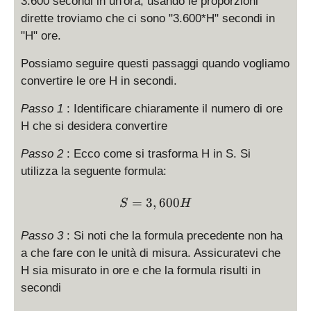
3.600 secondi in un'ora, usando le proporzioni
dirette troviamo che ci sono "3.600*H" secondi in
"H" ore.
Possiamo seguire questi passaggi quando vogliamo
convertire le ore H in secondi.
Passo 1
: Identificare chiaramente il numero di ore
H che si desidera convertire
Passo 2
: Ecco come si trasforma H in S. Si
utilizza la seguente formula:
S = 3,600 H
=
3
,
600
S
H
Passo 3
: Si noti che la formula precedente non ha
a che fare con le unità di misura. Assicuratevi che
H sia misurato in ore e che la formula risulti in
secondi