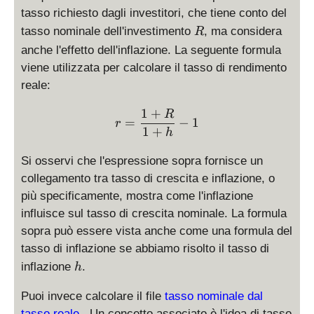
tasso richiesto dagli investitori, che tiene conto del
R
tasso nominale dell'investimento
, ma considera
R
anche l'effetto dell'inflazione. La seguente formula
viene utilizzata per calcolare il tasso di rendimento
reale:
1
+
r = \displaystyle \frac{1
R
=
−
1
r
1
+
h
Si osservi che l'espressione sopra fornisce un
collegamento tra tasso di crescita e inflazione, o
più specificamente, mostra come l'inflazione
influisce sul tasso di crescita nominale. La formula
sopra può essere vista anche come una formula del
tasso di inflazione se abbiamo risolto il tasso di
h
inflazione
.
h
Puoi invece calcolare il file
tasso nominale dal
tasso reale
. Un concetto associato è l'idea di tasso