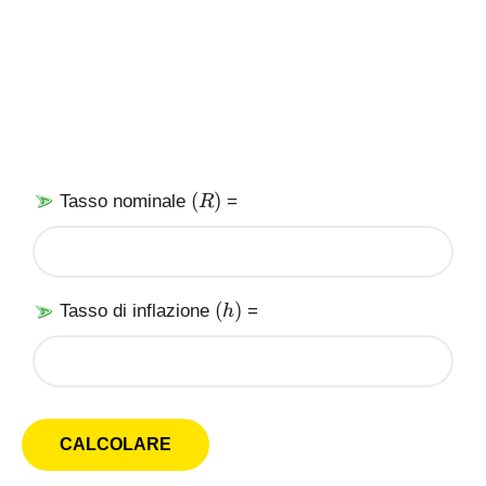
(
(
)
Tasso nominale
=
R
R
)
(
(
)
Tasso di inflazione
=
h
h
)