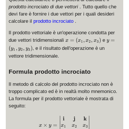
prodotto incrociato di due vettori
. Tutto quello che
devi fare è fornire i due vettori per i quali desideri
calcolare il
prodotto incrociato
.
Il prodotto vettoriale è un'operazione condotta per
x
y
=
(
,
,
)
=
due vettori tridimensionali
e
x
x
x
x
y
1
2
3
=
=
(
,
,
)
, e il risultato dell'operazione è un
y
y
y
1
2
3
(
(
vettore tridimensionale.
x
y
_
_
1,
1,
Formula prodotto incrociato
x
y
_
_
Il metodo di calcolo del prodotto incrociato non è
2,
2,
troppo complicato ed è in realtà molto mnemonico.
x
y
La formula per il prodotto vettoriale è mostrata di
_
_
seguito:
3
3
)
)
i
j
k
x \times y = \left| \beg
×
=
x
x
x
x
y
1
2
3