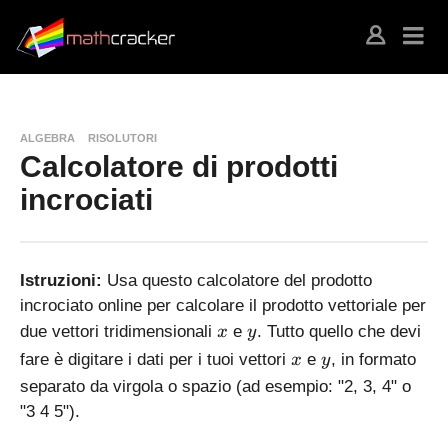
ALGEBRA
RISOLUTORI
Calcolatore di prodotti
incrociati
Istruzioni:
Usa questo calcolatore del prodotto
incrociato online per calcolare il prodotto vettoriale per
x
y
due vettori tridimensionali
e
. Tutto quello che devi
x
y
x
y
fare è digitare i dati per i tuoi vettori
e
, in formato
x
y
separato da virgola o spazio (ad esempio: "2, 3, 4" o
"3 4 5").