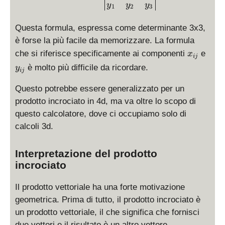
y
y
y
1
2
3
Questa formula, espressa come determinante 3x3,
è forse la più facile da memorizzare. La formula
x
y
che si riferisce specificamente ai componenti
e
x
ij
_
_
è molto più difficile da ricordare.
y
ij
{
{
i
i
Questo potrebbe essere generalizzato per un
j
j
prodotto incrociato in 4d, ma va oltre lo scopo di
}
}
questo calcolatore, dove ci occupiamo solo di
calcoli 3d.
Interpretazione del prodotto
incrociato
Il prodotto vettoriale ha una forte motivazione
geometrica. Prima di tutto, il prodotto incrociato è
un prodotto vettoriale, il che significa che fornisci
due vettori e il risultato è un altro vettore.