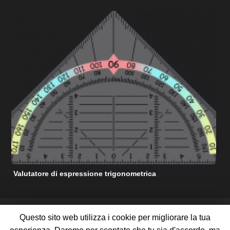
Valutatore di espressione trigonometrica
C
RISORSE DI AIUTO MATEMATICHE GRATUITE
Questo sito web utilizza i cookie per migliorare la tua
TERMINI DI SERVIZIO
POLITICA SULLA RISERVATEZZA