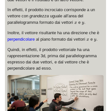
In effetti, il prodotto incrociato corrisponde a un
vettore con
grandezza
uguale all'area del
x
y
parallelogramma formato dai vettori
e
.
x
y
Inoltre, il vettore risultante ha una direzione che è
x
y
perpendicolare
al piano formato dai vettori
e
.
x
y
Quindi, in effetti, il prodotto vettoriale ha una
rappresentazione 3d, prima dal parallelogramma
espresso dai due vettori, e dal vettore che è
perpendicolare ad esso.