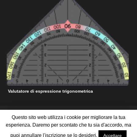
Valutatore di espressione trigonometrica
C
RISORSE DI AIUTO MATEMATICHE GRATUITE
Questo sito web utilizza i cookie per migliorare la tua
TERMINI DI SERVIZIO
POLITICA SULLA RISERVATEZZA
esperienza. Daremo per scontato che tu sia d'accordo, ma
RIGUARDO A NOI
CONTATTACI
PUBBLICIZZA CON NOI
MAPPA DEL SITO
puoi annullare l'iscrizione se lo desideri.
Accettare