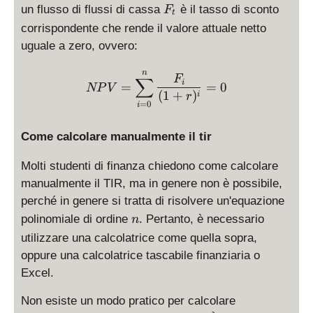
R
F
un flusso di flussi di cassa
è il tasso di sconto
F
t
R
_
corrispondente che rende il valore attuale netto
t
uguale a zero, ovvero:
NPV = \displaystyle \sum
n
F
∑
i
=
=
0
NP
V
(
1
+
)
i
r
=
0
i
Come calcolare manualmente il tir
Molti studenti di finanza chiedono come calcolare
manualmente il TIR, ma in genere non è possibile,
perché in genere si tratta di risolvere un'equazione
n
polinomiale di ordine
. Pertanto, è necessario
n
utilizzare una calcolatrice come quella sopra,
oppure una calcolatrice tascabile finanziaria o
Excel.
Non esiste un modo pratico per calcolare