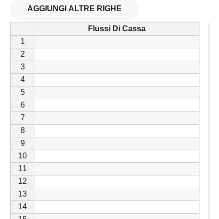
AGGIUNGI ALTRE RIGHE
Flussi Di Cassa
1
2
3
4
5
6
7
8
9
10
11
12
13
14