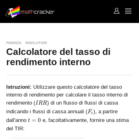
FINANZA
RISOLUTORI
Calcolatore del tasso di
rendimento interno
Istruzioni:
Utilizzare questo calcolatore del tasso
interno di rendimento per calcolare il tasso interno di
I
rendimento (
) di un flusso di flussi di cassa
I
RR
R
F
indicando i flussi di cassa annuali (
), a partire
F
t
R
_
t
=
0
dall'anno
e, facoltativamente, fornire una stima
t
t
=
del TIR:
0